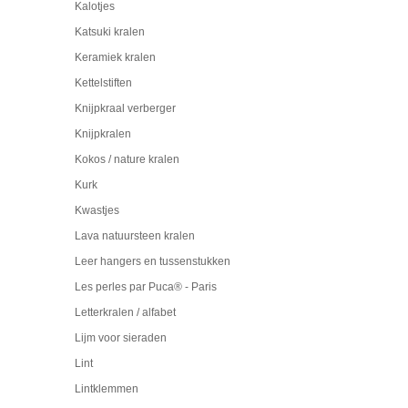
Kalotjes
Katsuki kralen
Keramiek kralen
Kettelstiften
Knijpkraal verberger
Knijpkralen
Kokos / nature kralen
Kurk
Kwastjes
Lava natuursteen kralen
Leer hangers en tussenstukken
Les perles par Puca® - Paris
Letterkralen / alfabet
Lijm voor sieraden
Lint
Lintklemmen