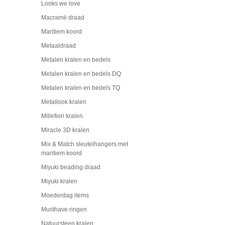
Looks we love
Macramé draad
Maritiem koord
Metaaldraad
Metalen kralen en bedels
Metalen kralen en bedels DQ
Metalen kralen en bedels TQ
Metallook kralen
Millefiori kralen
Miracle 3D kralen
Mix & Match sleutelhangers met
maritiem koord
Miyuki beading draad
Miyuki kralen
Moederdag items
Musthave ringen
Natuursteen kralen