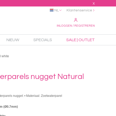
X
NL
Klantenservice
INLOGGEN / REGISTREREN
NIEUW
SPECIALS
SALE | OUTLET
l white
erparels nugget Natural
terparels nugget: • Materiaal: Zoetwaterparel
mm (Ø0.7mm)
hite