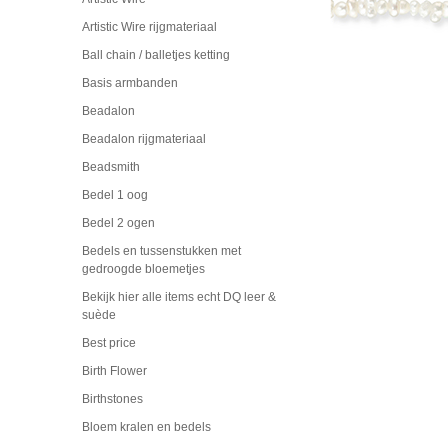
Artistic Wire rijgmateriaal
Ball chain / balletjes ketting
Basis armbanden
Beadalon
Beadalon rijgmateriaal
Beadsmith
Bedel 1 oog
Bedel 2 ogen
Bedels en tussenstukken met
gedroogde bloemetjes
Bekijk hier alle items echt DQ leer &
suède
Best price
Birth Flower
Birthstones
Bloem kralen en bedels