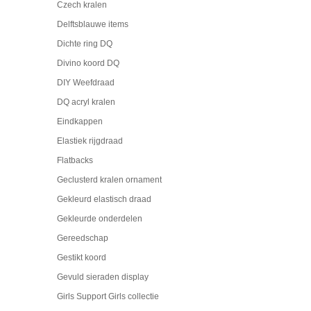
Czech kralen
Delftsblauwe items
Dichte ring DQ
Divino koord DQ
DIY Weefdraad
DQ acryl kralen
Eindkappen
Elastiek rijgdraad
Flatbacks
Geclusterd kralen ornament
Gekleurd elastisch draad
Gekleurde onderdelen
Gereedschap
Gestikt koord
Gevuld sieraden display
Girls Support Girls collectie