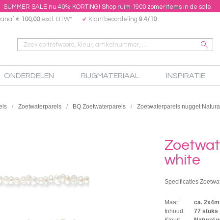
SUMMER SALE nu 40% KORTING! Shop ruim 1900 zomeritems in de sale.
vanaf €
100,00
excl. BTW*
Klantbeoordeling
9.4/10
ONDERDELEN
RIJGMATERIAAL
INSPIRATIE
els
Zoetwaterparels
BQ Zoetwaterparels
Zoetwaterparels nugget Natura
Zoetwat
white
Specificaties Zoetwa
Maat:
ca. 2x4
Inhoud:
77 stuks
Kleur:
Natural w