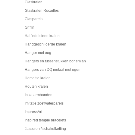
Glaskralen
Glaskralen Rocailles
Glasparels
Griffin
Half edelsteen kralen
Handgeschilderde kralen
Hanger met oog
Hangers en tussenstukken bohemian
Hangers van DQ metaal met ogen
Hematite kralen
Houten kralen
Ibiza armbanden
Imitatie zoetwaterparels
ImpressArt
Inspired temple bracelets
Jasseron / schakelketting