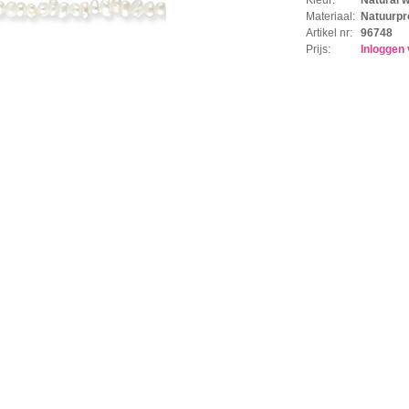
Materiaal:
Natuurpr
Artikel nr:
96748
Prijs:
Inloggen 