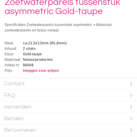
Zoetwaterparels tussenstuk
asymmetric Gold-taupe
Specificaties Zoetwaterparels tussenstuk asymmetric: • Materiaal
zoetwaterparels en brass metaal
Maat:
ca.21.5x13mm (Ø1.8mm)
Inhoud:
2 stuks
Kleur:
Gold-taupe
Materiaal:
Natuurproducten
Artikel nr:
88068
Prijs:
Inloggen voor prijzen
Contact
FAQ
Verzenden
Betalen
Retourneren