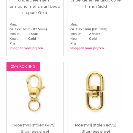
onderdelen semi
onderdelen eindkap cone
armband met smart bead
11mm Gold
stopper Gold
Maat:
Maat:
ca. 12x1.6mm (Ø2.5mm)
ca. 11x7.5mm (Ø1.5mm)
Inhoud:
1 stuk
Inhoud:
2 stuks
Kleur:
Gold
Kleur:
Gold
Prijs:
Prijs:
Inloggen voor prijzen
Inloggen voor prijzen
25% KORTING
Roestvrij stalen (RVS)
Roestvrij stalen (RVS)
Stainless steel
Stainless steel