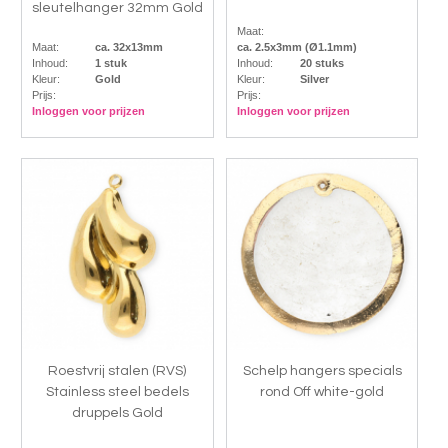
sleutelhanger 32mm Gold
Maat:
Maat:
ca. 32x13mm
ca. 2.5x3mm (Ø1.1mm)
Inhoud:
1 stuk
Inhoud:
20 stuks
Kleur:
Gold
Kleur:
Silver
Prijs:
Prijs:
Inloggen voor prijzen
Inloggen voor prijzen
Roestvrij stalen (RVS)
Schelp hangers specials
Stainless steel bedels
rond Off white-gold
druppels Gold