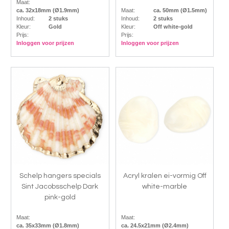
Maat:
ca. 32x18mm (Ø1.9mm)
Maat:
ca. 50mm (Ø1.5mm)
Inhoud:
2 stuks
Inhoud:
2 stuks
Kleur:
Gold
Kleur:
Off white-gold
Prijs:
Prijs:
Inloggen voor prijzen
Inloggen voor prijzen
Schelp hangers specials
Acryl kralen ei-vormig Off
Sint Jacobsschelp Dark
white-marble
pink-gold
Maat:
Maat:
ca. 35x33mm (Ø1.8mm)
ca. 24.5x21mm (Ø2.4mm)