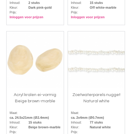
Inhoud:
2 stuks
Inhoud:
15 stuks
Kleur:
Dark pink-gold
Kleur:
Off white-marble
Prijs:
Prijs:
Inloggen voor prijzen
Inloggen voor prijzen
Acryl kralen ei-vormig
Zoetwaterparels nugget
Beige brown-marble
Natural white
Maat:
Maat:
ca. 24.5x21mm (Ø2.4mm)
ca. 2x4mm (Ø0.7mm)
Inhoud:
15 stuks
Inhoud:
77 stuks
Kleur:
Beige brown-marble
Kleur:
Natural white
Prijs:
Prijs: