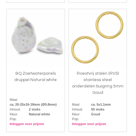
BQ Zoetwaterparels
Roestvrij stalen (RVS)
druppel Natural white
stainless steel
onderdelen buigring 5mm
Goud
Maat:
ca. 20-25x16-18mm (Ø0.8mm)
Maat:
ca. 5x1.1mm
Inhoud:
2 stuks
Inhoud:
50 stuks
Kleur:
Natural white
Kleur:
Goud
Prijs:
Prijs:
Inloggen voor prijzen
Inloggen voor prijzen