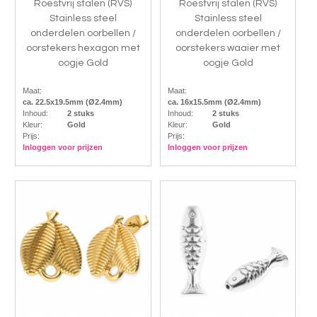
Roestvrij stalen (RVS)
Roestvrij stalen (RVS)
Stainless steel
Stainless steel
onderdelen oorbellen /
onderdelen oorbellen /
oorstekers hexagon met
oorstekers waaier met
oogje Gold
oogje Gold
Maat:
Maat:
ca. 22.5x19.5mm (Ø2.4mm)
ca. 16x15.5mm (Ø2.4mm)
Inhoud:
2 stuks
Inhoud:
2 stuks
Kleur:
Gold
Kleur:
Gold
Prijs:
Prijs:
Inloggen voor prijzen
Inloggen voor prijzen