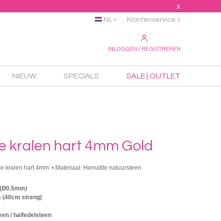
X
NL
Klantenservice
INLOGGEN / REGISTREREN
NIEUW
SPECIALS
SALE | OUTLET
e kralen hart 4mm Gold
te kralen hart 4mm: • Materiaal: Hematite natuursteen
 (Ø0.5mm)
s (40cm streng)
en / halfedelsteen