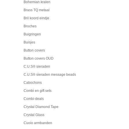
Bohemian kralen
Brass TQ metaal
Bril koord eindje
Broches
Buigringen
Buisjes
Button covers
Button covers OUD
C.U.S® sieraden
C.U.S® sieraden message beads
Cabochons
Combi en gift sets
Combi-deals
Crystal Diamond Tape
Crystal Glass
Cuoio armbanden