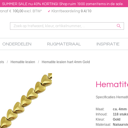
SUMMER SALE nu 40% KORTING! Shop ruim 1900 zomeritems in de sale.
vanaf €
100,00
excl. BTW*
Klantbeoordeling
9.4/10
ONDERDELEN
RIJGMATERIAAL
INSPIRATIE
els
Hematite kralen
Hematite kralen hart 4mm Gold
Hematit
Specificaties Hemati
Maat:
ca. 4mm
Inhoud:
118 stuk
Kleur:
Gold
Materiaal:
Natuurste