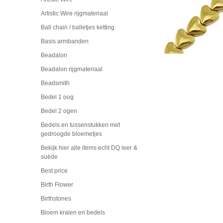
Artistic Wire rijgmateriaal
Ball chain / balletjes ketting
Basis armbanden
Beadalon
Beadalon rijgmateriaal
Beadsmith
Bedel 1 oog
Bedel 2 ogen
Bedels en tussenstukken met
gedroogde bloemetjes
Bekijk hier alle items echt DQ leer &
suède
Best price
Birth Flower
Birthstones
Bloem kralen en bedels