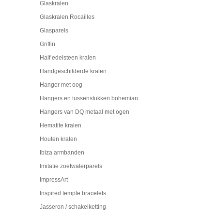
Glaskralen
Glaskralen Rocailles
Glasparels
Griffin
Half edelsteen kralen
Handgeschilderde kralen
Hanger met oog
Hangers en tussenstukken bohemian
Hangers van DQ metaal met ogen
Hematite kralen
Houten kralen
Ibiza armbanden
Imitatie zoetwaterparels
ImpressArt
Inspired temple bracelets
Jasseron / schakelketting