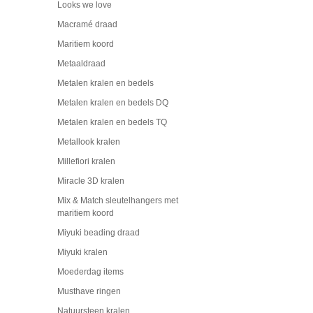
Looks we love
Macramé draad
Maritiem koord
Metaaldraad
Metalen kralen en bedels
Metalen kralen en bedels DQ
Metalen kralen en bedels TQ
Metallook kralen
Millefiori kralen
Miracle 3D kralen
Mix & Match sleutelhangers met
maritiem koord
Miyuki beading draad
Miyuki kralen
Moederdag items
Musthave ringen
Natuursteen kralen