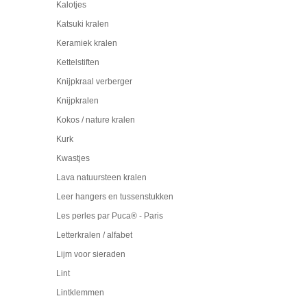
Kalotjes
Katsuki kralen
Keramiek kralen
Kettelstiften
Knijpkraal verberger
Knijpkralen
Kokos / nature kralen
Kurk
Kwastjes
Lava natuursteen kralen
Leer hangers en tussenstukken
Les perles par Puca® - Paris
Letterkralen / alfabet
Lijm voor sieraden
Lint
Lintklemmen