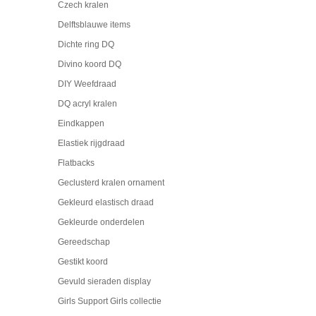
Czech kralen
Delftsblauwe items
Dichte ring DQ
Divino koord DQ
DIY Weefdraad
DQ acryl kralen
Eindkappen
Elastiek rijgdraad
Flatbacks
Geclusterd kralen ornament
Gekleurd elastisch draad
Gekleurde onderdelen
Gereedschap
Gestikt koord
Gevuld sieraden display
Girls Support Girls collectie