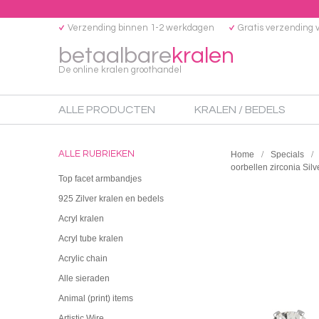
Verzending binnen 1-2 werkdagen
Gratis verzending 
betaalbare
kralen
De online kralen groothandel
ALLE PRODUCTEN
KRALEN / BEDELS
ALLE RUBRIEKEN
Home
Specials
oorbellen zirconia Silv
Top facet armbandjes
925 Zilver kralen en bedels
Acryl kralen
Acryl tube kralen
Acrylic chain
Alle sieraden
Animal (print) items
Artistic Wire