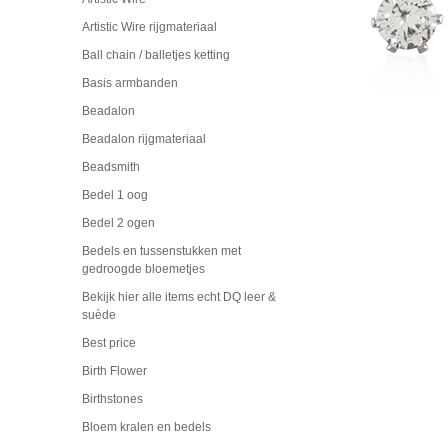
Artistic Wire rijgmateriaal
Ball chain / balletjes ketting
Basis armbanden
Beadalon
Beadalon rijgmateriaal
Beadsmith
Bedel 1 oog
Bedel 2 ogen
Bedels en tussenstukken met
gedroogde bloemetjes
Bekijk hier alle items echt DQ leer &
suède
Best price
Birth Flower
Birthstones
Bloem kralen en bedels