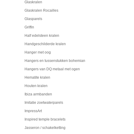
Glaskralen
Glaskralen Rocailles
Glasparels
Griffin
Half edelsteen kralen
Handgeschilderde kralen
Hanger met oog
Hangers en tussenstukken bohemian
Hangers van DQ metaal met ogen
Hematite kralen
Houten kralen
Ibiza armbanden
Imitatie zoetwaterparels
ImpressArt
Inspired temple bracelets
Jasseron / schakelketting