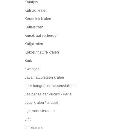
Kalotjes
Katsuki kralen
Keramiek kralen
Kettelstiften
Knijpkraal verberger
Knijpkralen
Kokos / nature kralen
Kurk
Kwastjes
Lava natuursteen kralen
Leer hangers en tussenstukken
Les perles par Puca® - Paris
Letterkralen / alfabet
Lijm voor sieraden
Lint
Lintklemmen