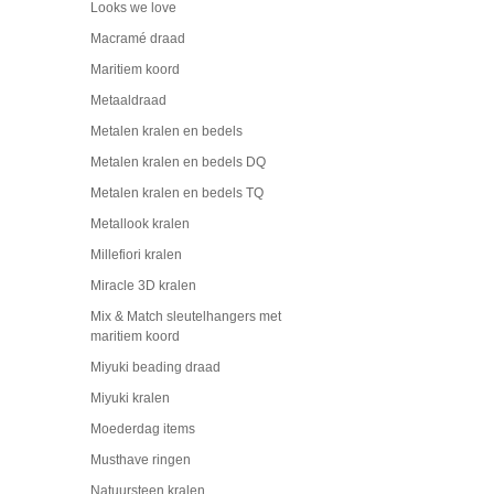
Looks we love
Macramé draad
Maritiem koord
Metaaldraad
Metalen kralen en bedels
Metalen kralen en bedels DQ
Metalen kralen en bedels TQ
Metallook kralen
Millefiori kralen
Miracle 3D kralen
Mix & Match sleutelhangers met
maritiem koord
Miyuki beading draad
Miyuki kralen
Moederdag items
Musthave ringen
Natuursteen kralen