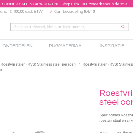
SUMMER SALE nu 40% KORTING! Shop ruim 1900 zomeritems in de sale.
vanaf €
100,00
excl. BTW*
Klantbeoordeling
9.4/10
ONDERDELEN
RIJGMATERIAAL
INSPIRATIE
Roestvrij stalen (RVS) Stainless steel sieraden
Roestvrij stalen (RVS) Stainles
er
Roestvri
steel oor
Specificaties Roestvr
roestvrij staal en zir
Maat:
ca. 5mm