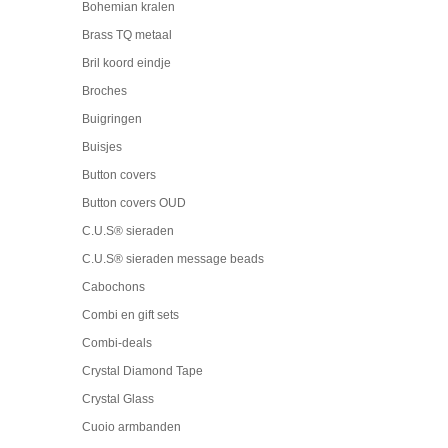
Bohemian kralen
Brass TQ metaal
Bril koord eindje
Broches
Buigringen
Buisjes
Button covers
Button covers OUD
C.U.S® sieraden
C.U.S® sieraden message beads
Cabochons
Combi en gift sets
Combi-deals
Crystal Diamond Tape
Crystal Glass
Cuoio armbanden