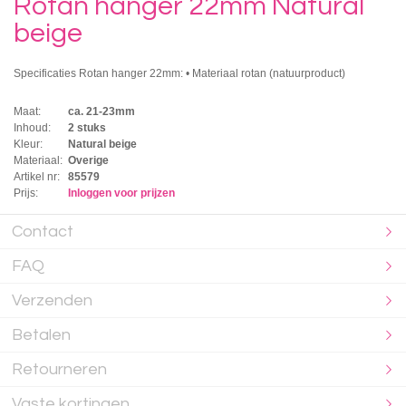
Rotan hanger 22mm Natural
beige
Specificaties Rotan hanger 22mm: • Materiaal rotan (natuurproduct)
Maat:
ca. 21-23mm
Inhoud:
2 stuks
Kleur:
Natural beige
Materiaal:
Overige
Artikel nr:
85579
Prijs:
Inloggen voor prijzen
Contact
FAQ
Verzenden
Betalen
Retourneren
Vaste kortingen