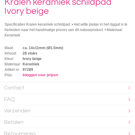
Kralen keramiek schildpad
Ivory beige
Specificaties Kralen keramiek schildpad: • Het witte plekje in het rijggat is te
herleiden naar het handmatige proces van dit natuurproduct. • Materiaal:
Keramiek
Maat:
ca. 14x11mm (Ø1.5mm)
Inhoud:
28 stuks
Kleur:
Ivory beige
Materiaal:
Keramiek
Artikel nr:
97289
Prijs:
Inloggen voor prijzen
Contact
FAQ
Verzenden
Betalen
Retourneren