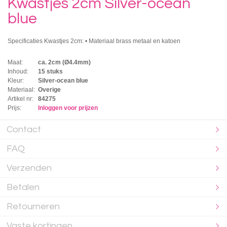
Kwastjes 2cm Silver-ocean
blue
Specificaties Kwastjes 2cm: • Materiaal brass metaal en katoen
Maat:
ca. 2cm (Ø4.4mm)
Inhoud:
15 stuks
Kleur:
Silver-ocean blue
Materiaal:
Overige
Artikel nr:
84275
Prijs:
Inloggen voor prijzen
Contact
FAQ
Verzenden
Betalen
Retourneren
Vaste kortingen