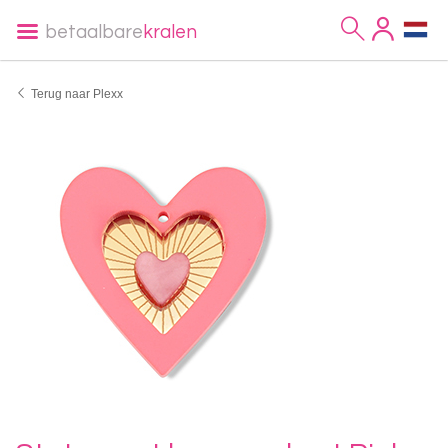
betaalbare
kralen
Terug naar Plexx