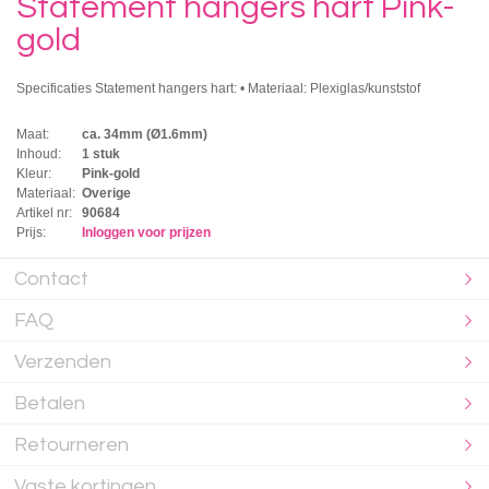
Statement hangers hart Pink-
gold
Specificaties Statement hangers hart: • Materiaal: Plexiglas/kunststof
Maat:
ca. 34mm (Ø1.6mm)
Inhoud:
1 stuk
Kleur:
Pink-gold
Materiaal:
Overige
Artikel nr:
90684
Prijs:
Inloggen voor prijzen
Contact
FAQ
Verzenden
Betalen
Retourneren
Vaste kortingen