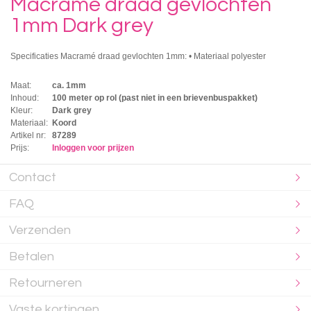
Macramé draad gevlochten
1mm Dark grey
Specificaties Macramé draad gevlochten 1mm: • Materiaal polyester
Maat:
ca. 1mm
Inhoud:
100 meter op rol (past niet in een brievenbuspakket)
Kleur:
Dark grey
Materiaal:
Koord
Artikel nr:
87289
Prijs:
Inloggen voor prijzen
Contact
FAQ
Verzenden
Betalen
Retourneren
Vaste kortingen