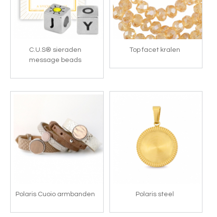
C.U.S® sieraden
Top facet kralen
message beads
Polaris Cuoio armbanden
Polaris steel