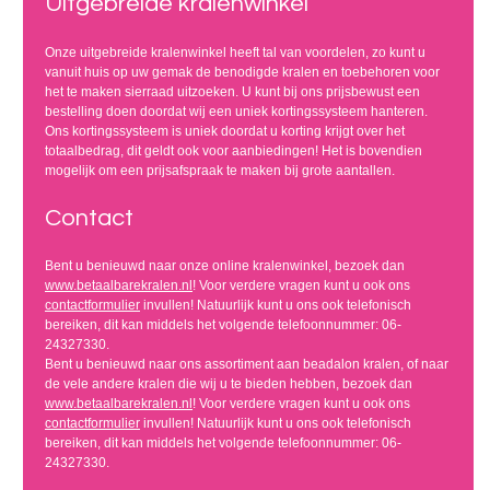
Uitgebreide kralenwinkel
Onze uitgebreide kralenwinkel heeft tal van voordelen, zo kunt u
vanuit huis op uw gemak de benodigde kralen en toebehoren voor
het te maken sierraad uitzoeken. U kunt bij ons prijsbewust een
bestelling doen doordat wij een uniek kortingssysteem hanteren.
Ons kortingssysteem is uniek doordat u korting krijgt over het
totaalbedrag, dit geldt ook voor aanbiedingen! Het is bovendien
mogelijk om een prijsafspraak te maken bij grote aantallen.
Contact
Bent u benieuwd naar onze online kralenwinkel, bezoek dan
www.betaalbarekralen.nl
! Voor verdere vragen kunt u ook ons
contactformulier
invullen! Natuurlijk kunt u ons ook telefonisch
bereiken, dit kan middels het volgende telefoonnummer: 06-
24327330.
Bent u benieuwd naar ons assortiment aan beadalon kralen, of naar
de vele andere kralen die wij u te bieden hebben, bezoek dan
www.betaalbarekralen.nl
! Voor verdere vragen kunt u ook ons
contactformulier
invullen! Natuurlijk kunt u ons ook telefonisch
bereiken, dit kan middels het volgende telefoonnummer: 06-
24327330.