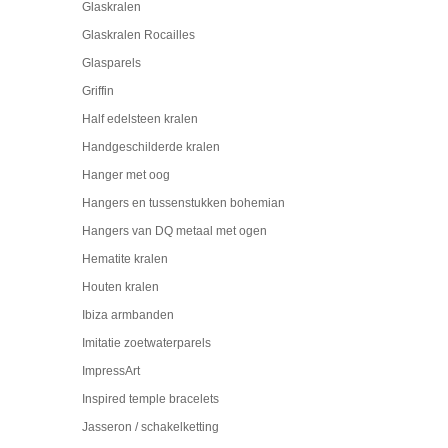
Glaskralen
Glaskralen Rocailles
Glasparels
Griffin
Half edelsteen kralen
Handgeschilderde kralen
Hanger met oog
Hangers en tussenstukken bohemian
Hangers van DQ metaal met ogen
Hematite kralen
Houten kralen
Ibiza armbanden
Imitatie zoetwaterparels
ImpressArt
Inspired temple bracelets
Jasseron / schakelketting