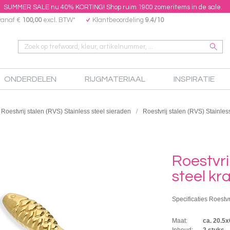
SUMMER SALE nu 40% KORTING! Shop ruim 1900 zomeritems in de sale.
vanaf €
100,00
excl. BTW*
Klantbeoordeling
9.4/10
ONDERDELEN
RIJGMATERIAAL
INSPIRATIE
Roestvrij stalen (RVS) Stainless steel sieraden
Roestvrij stalen (RVS) Stainless
Roestvri
steel kr
Specificaties Roestvri
Maat:
ca. 20.5
Inhoud:
2 stuks