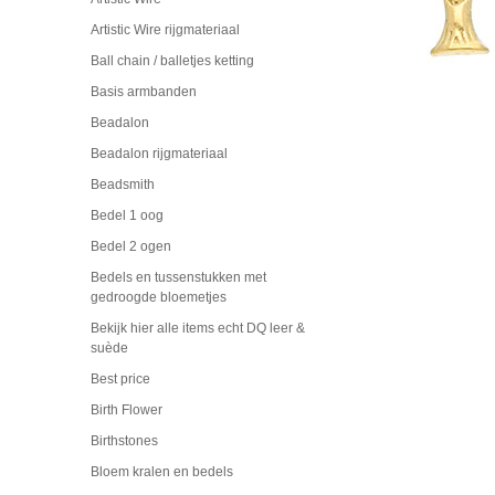
Artistic Wire rijgmateriaal
Ball chain / balletjes ketting
Basis armbanden
Beadalon
Beadalon rijgmateriaal
Beadsmith
Bedel 1 oog
Bedel 2 ogen
Bedels en tussenstukken met
gedroogde bloemetjes
Bekijk hier alle items echt DQ leer &
suède
Best price
Birth Flower
Birthstones
Bloem kralen en bedels