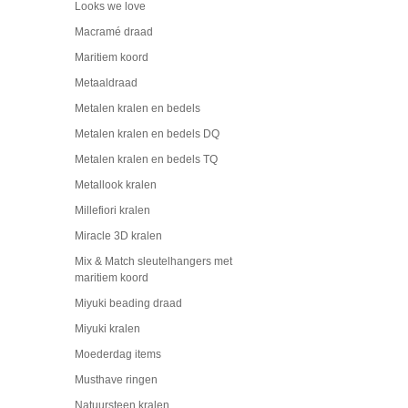
Looks we love
Macramé draad
Maritiem koord
Metaaldraad
Metalen kralen en bedels
Metalen kralen en bedels DQ
Metalen kralen en bedels TQ
Metallook kralen
Millefiori kralen
Miracle 3D kralen
Mix & Match sleutelhangers met
maritiem koord
Miyuki beading draad
Miyuki kralen
Moederdag items
Musthave ringen
Natuursteen kralen