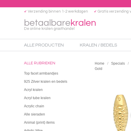
Verzending binnen 1-2 werkdagen
Gratis verzending 
betaalbare
kralen
De online kralen groothandel
ALLE PRODUCTEN
KRALEN / BEDELS
ALLE RUBRIEKEN
Home
Specials
Gold
Top facet armbandjes
925 Zilver kralen en bedels
Acryl kralen
Acryl tube kralen
Acrylic chain
Alle sieraden
Animal (print) items
Artistic Wire