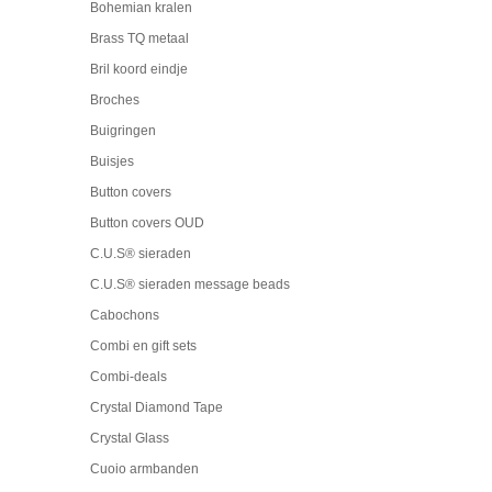
Bohemian kralen
Brass TQ metaal
Bril koord eindje
Broches
Buigringen
Buisjes
Button covers
Button covers OUD
C.U.S® sieraden
C.U.S® sieraden message beads
Cabochons
Combi en gift sets
Combi-deals
Crystal Diamond Tape
Crystal Glass
Cuoio armbanden