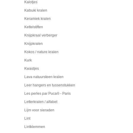
Kalotjes
Katsuki kralen
Keramiek kralen
Kettelstiften
Knijpkraal verberger
Knijpkralen
Kokos / nature kralen
Kurk
Kwastjes
Lava natuursteen kralen
Leer hangers en tussenstukken
Les perles par Puca® - Paris
Letterkralen / alfabet
Lijm voor sieraden
Lint
Lintklemmen