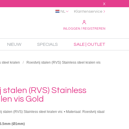
X
NL
Klantenservice
INLOGGEN / REGISTREREN
NIEUW
SPECIALS
SALE | OUTLET
 steel kralen
Roestvrij stalen (RVS) Stainless steel kralen vis
j stalen (RVS) Stainless
alen vis Gold
j stalen (RVS) Stainless steel kralen vis: • Materiaal: Roestvrij staal
x6.5mm (Ø1mm)