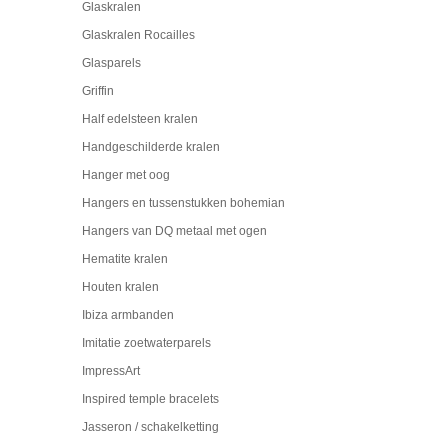
Glaskralen
Glaskralen Rocailles
Glasparels
Griffin
Half edelsteen kralen
Handgeschilderde kralen
Hanger met oog
Hangers en tussenstukken bohemian
Hangers van DQ metaal met ogen
Hematite kralen
Houten kralen
Ibiza armbanden
Imitatie zoetwaterparels
ImpressArt
Inspired temple bracelets
Jasseron / schakelketting