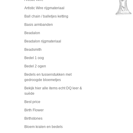
Artistic Wire rijgmateriaal
Ball chain / balletjes ketting
Basis armbanden
Beadalon
Beadalon rijgmateriaal
Beadsmith
Bedel 1 oog
Bedel 2 ogen
Bedels en tussenstukken met
gedroogde bloemetjes
Bekijk hier alle items echt DQ leer &
suède
Best price
Birth Flower
Birthstones
Bloem kralen en bedels