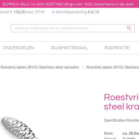
SUMMER SALE nu 40% KORTING! Shop ruim 1900 zomeritems in de sale.
vanaf €
100,00
excl. BTW*
Klantbeoordeling
9.4/10
ONDERDELEN
RIJGMATERIAAL
INSPIRATIE
Roestvrij stalen (RVS) Stainless steel sieraden
Roestvrij stalen (RVS) Stainless
Roestvri
steel kra
Specificaties Roestvri
Maat:
ca. 20.5
Inhoud:
2 stuks