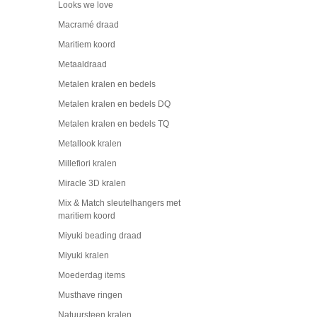
Looks we love
Macramé draad
Maritiem koord
Metaaldraad
Metalen kralen en bedels
Metalen kralen en bedels DQ
Metalen kralen en bedels TQ
Metallook kralen
Millefiori kralen
Miracle 3D kralen
Mix & Match sleutelhangers met
maritiem koord
Miyuki beading draad
Miyuki kralen
Moederdag items
Musthave ringen
Natuursteen kralen