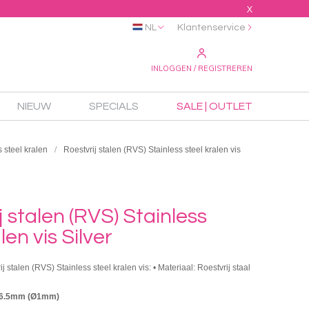
X
NL
Klantenservice
INLOGGEN / REGISTREREN
NIEUW
SPECIALS
SALE | OUTLET
 steel kralen
Roestvrij stalen (RVS) Stainless steel kralen vis
j stalen (RVS) Stainless
len vis Silver
j stalen (RVS) Stainless steel kralen vis: • Materiaal: Roestvrij staal
x6.5mm (Ø1mm)