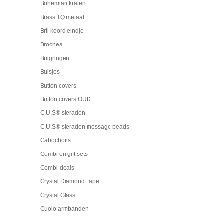
Bohemian kralen
Brass TQ metaal
Bril koord eindje
Broches
Buigringen
Buisjes
Button covers
Button covers OUD
C.U.S® sieraden
C.U.S® sieraden message beads
Cabochons
Combi en gift sets
Combi-deals
Crystal Diamond Tape
Crystal Glass
Cuoio armbanden