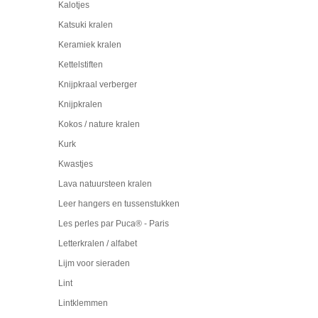
Kalotjes
Katsuki kralen
Keramiek kralen
Kettelstiften
Knijpkraal verberger
Knijpkralen
Kokos / nature kralen
Kurk
Kwastjes
Lava natuursteen kralen
Leer hangers en tussenstukken
Les perles par Puca® - Paris
Letterkralen / alfabet
Lijm voor sieraden
Lint
Lintklemmen