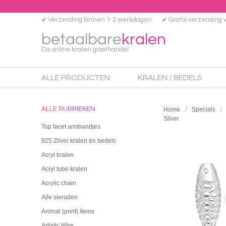
Verzending binnen 1-2 werkdagen
Gratis verzending 
betaalbare
kralen
De online kralen groothandel
ALLE PRODUCTEN
KRALEN / BEDELS
ALLE RUBRIEKEN
Home
Specials
Silver
Top facet armbandjes
925 Zilver kralen en bedels
Acryl kralen
Acryl tube kralen
Acrylic chain
Alle sieraden
Animal (print) items
Artistic Wire