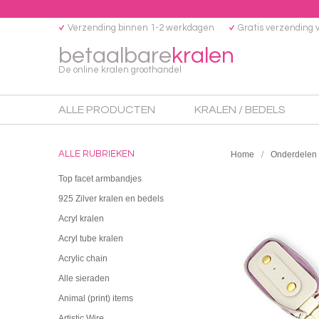
Verzending binnen 1-2 werkdagen
Gratis verzending 
betaalbare
kralen
De online kralen groothandel
ALLE PRODUCTEN
KRALEN / BEDELS
ALLE RUBRIEKEN
Home
Onderdelen
Top facet armbandjes
925 Zilver kralen en bedels
Acryl kralen
Acryl tube kralen
Acrylic chain
Alle sieraden
Animal (print) items
Artistic Wire