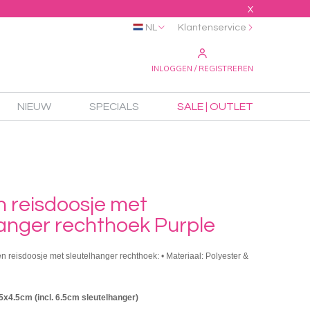
X
NL
Klantenservice
INLOGGEN / REGISTREREN
NIEUW
SPECIALS
SALE | OUTLET
n reisdoosje met
hanger rechthoek Purple
en reisdoosje met sleutelhanger rechthoek: • Materiaal: Polyester &
5x4.5cm (incl. 6.5cm sleutelhanger)