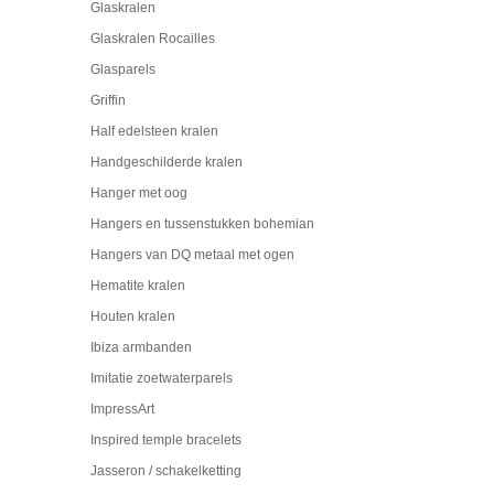
Glaskralen
Glaskralen Rocailles
Glasparels
Griffin
Half edelsteen kralen
Handgeschilderde kralen
Hanger met oog
Hangers en tussenstukken bohemian
Hangers van DQ metaal met ogen
Hematite kralen
Houten kralen
Ibiza armbanden
Imitatie zoetwaterparels
ImpressArt
Inspired temple bracelets
Jasseron / schakelketting