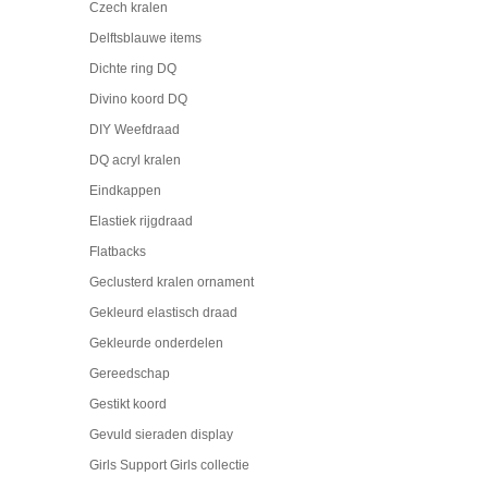
Czech kralen
Delftsblauwe items
Dichte ring DQ
Divino koord DQ
DIY Weefdraad
DQ acryl kralen
Eindkappen
Elastiek rijgdraad
Flatbacks
Geclusterd kralen ornament
Gekleurd elastisch draad
Gekleurde onderdelen
Gereedschap
Gestikt koord
Gevuld sieraden display
Girls Support Girls collectie