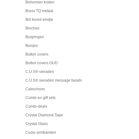
Bohemian kralen
Brass TQ metaal
Bril koord eindje
Broches
Buigringen
Buisjes
Button covers
Button covers OUD
C.U.S® sieraden
C.U.S® sieraden message beads
Cabochons
Combi en gift sets
Combi-deals
Crystal Diamond Tape
Crystal Glass
Cuoio armbanden