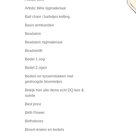
Artistic Wire rijgmateriaal
Ball chain / balletjes ketting
Basis armbanden
Beadalon
Beadalon rijgmateriaal
Beadsmith
Bedel 1 oog
Bedel 2 ogen
Bedels en tussenstukken met
gedroogde bloemetjes
Bekijk hier alle items echt DQ leer &
suède
Best price
Birth Flower
Birthstones
Bloem kralen en bedels