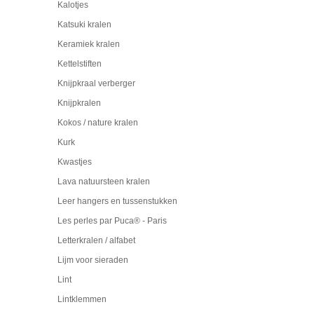
Kalotjes
Katsuki kralen
Keramiek kralen
Kettelstiften
Knijpkraal verberger
Knijpkralen
Kokos / nature kralen
Kurk
Kwastjes
Lava natuursteen kralen
Leer hangers en tussenstukken
Les perles par Puca® - Paris
Letterkralen / alfabet
Lijm voor sieraden
Lint
Lintklemmen