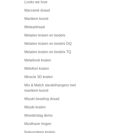
Looks we love
Macramé draad
Maritiem koord
Metaaldraad
Metalen kralen en bedels
Metalen kralen en bedels DQ
Metalen kralen en bedels TQ
Metallook kralen
Millefiori kralen
Miracle 3D kralen
Mix & Match sleutelhangers met
maritiem koord
Miyuki beading draad
Miyuki kralen
Moederdag items
Musthave ringen
Natuursteen kralen