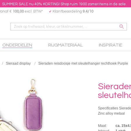
SUMMER SALE nu 40% KORTING! Shop ruim 1900 zomeritems in de sale.
vanaf €
100,00
excl. BTW*
Klantbeoordeling
9.4/10
ONDERDELEN
RIJGMATERIAAL
INSPIRATIE
Sieraad display
Sieraden reisdoosje met sleutelhanger rechthoek Purple
Sierade
sleutel
Specificaties Sierad
Zinc alloy metaal
Maat:
ca. 15x4.
Inhoud:
1 stuk